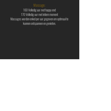
Massage;
160 Volledig uur met happy end
170 Volledig uur met intiem moment
Massages worden enkel per uur gegeven om optimaal te
kunnen ontspannen en genieten.
.
Betalen kan Cash, Bancontact,
MasterCard en
Visa.
Hygiene word geboden en vereist!
Bij geen correcte hygiëne kan de klant geweigerd
worden!
Het is vereist een douche te nemen alvorens de
Massageruimte te betreden.