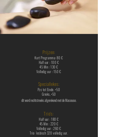
Prijzen:
Kort Programma
: 80 €
Half uur : 100 €
45 Min : 130 €
Volledig uur :
150 €
Speci
allekes:
Pzc tot Einde. +50
Grieks,
+50
dit word
rechtstreeks afgerekend met de Masseuse.
Trio's:
Half uur : 180 €
45 Min : 220 €
Volledig uur : 260 €
Trio lesbisch
320 volledig uur.